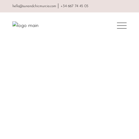
|
hello@sunandchicmurcia.com
+34 667 74 45 05